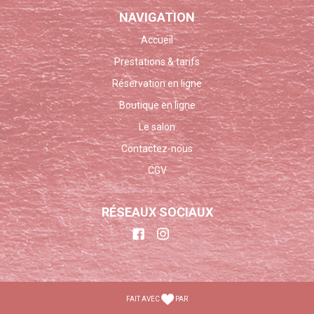
NAVIGATION
Accueil
Prestations & tarifs
Réservation en ligne
Boutique en ligne
Le salon
Contactez-nous
CGV
RÉSEAUX SOCIAUX
FAIT AVEC
PAR